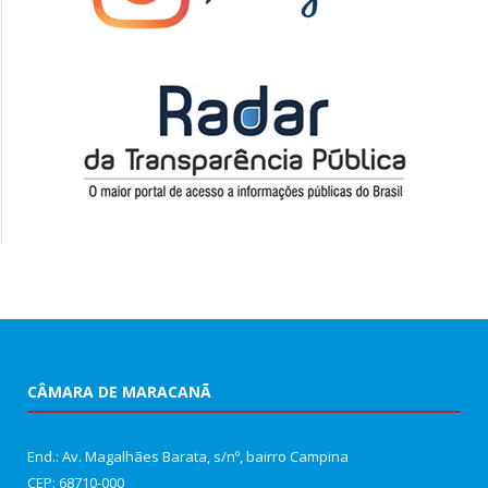
CÂMARA DE MARACANÃ
End.: Av. Magalhães Barata, s/nº, bairro Campina
CEP: 68710-000