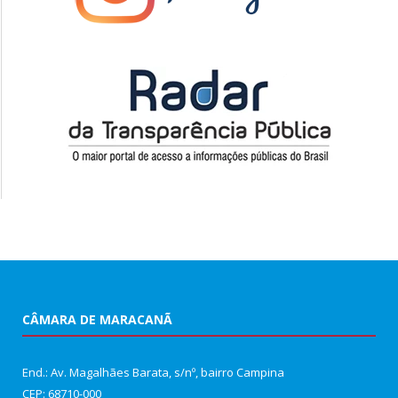
CÂMARA DE MARACANÃ
End.: Av. Magalhães Barata, s/nº, bairro Campina
CEP: 68710-000