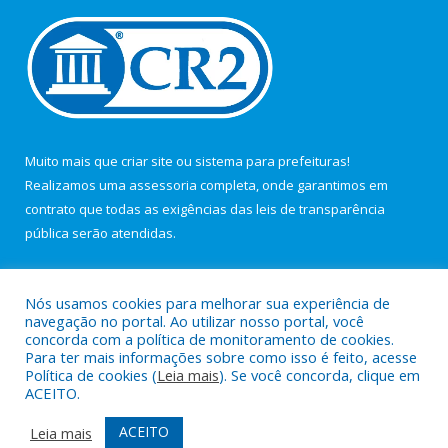
Muito mais que
criar site
ou
sistema para prefeituras
!
Realizamos uma
assessoria
completa, onde garantimos em
contrato que todas as exigências das
leis de transparência
pública
serão atendidas.
Conheça o
PNTP
e o
Radar da Transparência Pública
Nós usamos cookies para melhorar sua experiência de
navegação no portal. Ao utilizar nosso portal, você
concorda com a política de monitoramento de cookies.
Para ter mais informações sobre como isso é feito, acesse
Política de cookies (
Leia mais
). Se você concorda, clique em
Todos os direitos reservados a Câmara Municipal de Maracanã.
ACEITO.
Mapa do Site
Acessar Área Administrativa
ACEITO
Leia mais