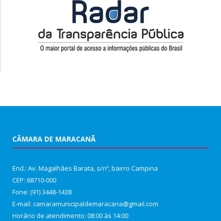
CÂMARA DE MARACANÃ
End.: Av. Magalhães Barata, s/nº, bairro Campina
CEP: 68710-000
Fone: (91) 3448-1438
E-mail: camaramunicipaldemaracana@gmail.com
Horário de atendimento: 08:00 às 14:00