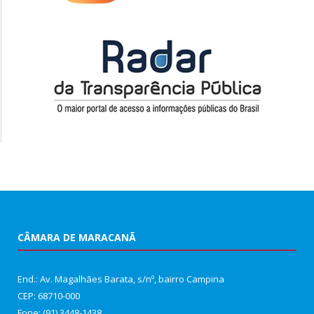
CÂMARA DE MARACANÃ
End.: Av. Magalhães Barata, s/nº, bairro Campina
CEP: 68710-000
Fone: (91) 3448-1438