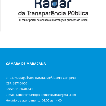
CÂMARA DE MARACANÃ
End.: Av. Magalhães Barata, s/nº, bairro Campina
CEP: 68710-000
Fone: (91) 3448-1438
E-mail: camaramunicipaldemaracana@gmail.com
Horário de atendimento: 08:00 às 14:00