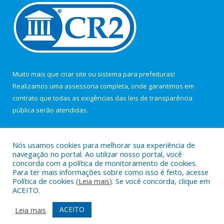
Muito mais que
criar site
ou
sistema para prefeituras
!
Realizamos uma
assessoria
completa, onde garantimos em
contrato que todas as exigências das
leis de transparência
pública
serão atendidas.
Conheça o
PNTP
e o
Radar da Transparência Pública
Nós usamos cookies para melhorar sua experiência de
navegação no portal. Ao utilizar nosso portal, você
concorda com a política de monitoramento de cookies.
Para ter mais informações sobre como isso é feito, acesse
Política de cookies (
Leia mais
). Se você concorda, clique em
Todos os direitos reservados a Câmara Municipal de Maracanã.
ACEITO.
Mapa do Site
Acessar Área Administrativa
ACEITO
Leia mais
Acessar Webmail