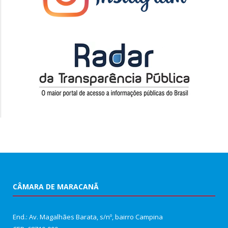
CÂMARA DE MARACANÃ
End.: Av. Magalhães Barata, s/nº, bairro Campina