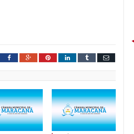
tter
Facebook
Google+
Pinterest
LinkedIn
Tumblr
Email