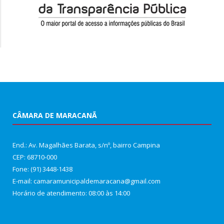
CÂMARA DE MARACANÃ
End.: Av. Magalhães Barata, s/nº, bairro Campina
CEP: 68710-000
Fone: (91) 3448-1438
E-mail: camaramunicipaldemaracana@gmail.com
Horário de atendimento: 08:00 às 14:00