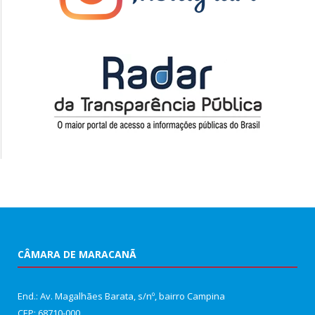
CÂMARA DE MARACANÃ
End.: Av. Magalhães Barata, s/nº, bairro Campina
CEP: 68710-000