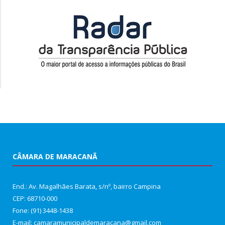
CÂMARA DE MARACANÃ
End.: Av. Magalhães Barata, s/nº, bairro Campina
CEP: 68710-000
Fone: (91) 3448-1438
E-mail: camaramunicipaldemaracana@gmail.com