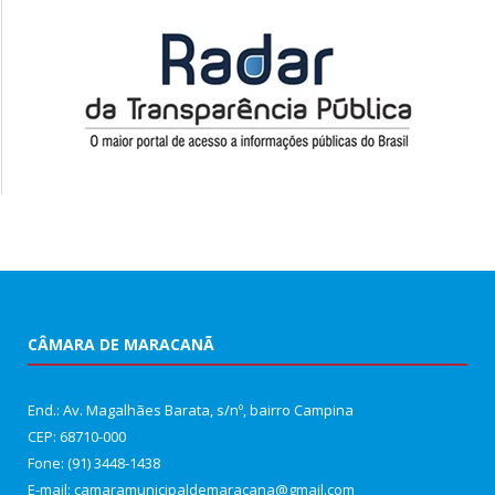
CÂMARA DE MARACANÃ
End.: Av. Magalhães Barata, s/nº, bairro Campina
CEP: 68710-000
Fone: (91) 3448-1438
E-mail: camaramunicipaldemaracana@gmail.com