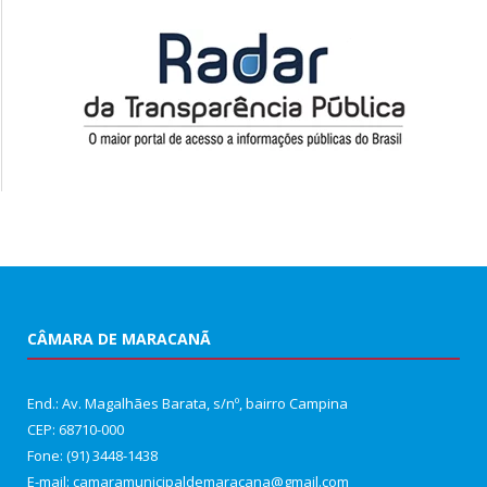
CÂMARA DE MARACANÃ
End.: Av. Magalhães Barata, s/nº, bairro Campina
CEP: 68710-000
Fone: (91) 3448-1438
E-mail: camaramunicipaldemaracana@gmail.com