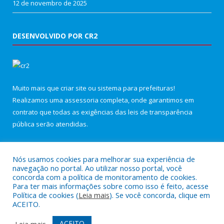
12 de novembro de 2025
DESENVOLVIDO POR CR2
Muito mais que
criar site
ou
sistema para prefeituras
!
Realizamos uma
assessoria
completa, onde garantimos em
contrato que todas as exigências das
leis de transparência
pública
serão atendidas.
Conheça o
PNTP
e o
Radar da Transparência Pública
Nós usamos cookies para melhorar sua experiência de
navegação no portal. Ao utilizar nosso portal, você
concorda com a política de monitoramento de cookies.
Para ter mais informações sobre como isso é feito, acesse
Política de cookies (
Leia mais
). Se você concorda, clique em
Todos os direitos reservados a Câmara Municipal de Maracanã.
ACEITO.
Mapa do Site
Acessar Área Administrativa
ACEITO
Leia mais