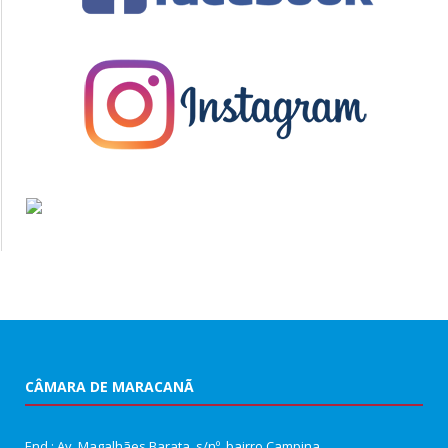
CÂMARA DE MARACANÃ
End.: Av. Magalhães Barata, s/nº, bairro Campina