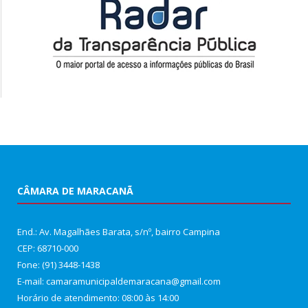
CÂMARA DE MARACANÃ
End.: Av. Magalhães Barata, s/nº, bairro Campina
CEP: 68710-000
Fone: (91) 3448-1438
E-mail: camaramunicipaldemaracana@gmail.com
Horário de atendimento: 08:00 às 14:00