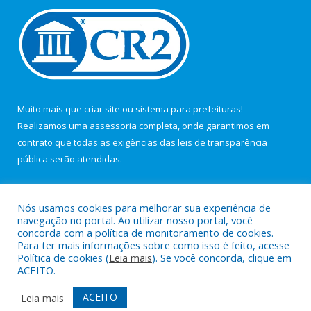
Muito mais que
criar site
ou
sistema para prefeituras
!
Realizamos uma
assessoria
completa, onde garantimos em
contrato que todas as exigências das
leis de transparência
pública
serão atendidas.
Conheça o
PNTP
e o
Radar da Transparência Pública
Nós usamos cookies para melhorar sua experiência de
navegação no portal. Ao utilizar nosso portal, você
concorda com a política de monitoramento de cookies.
Para ter mais informações sobre como isso é feito, acesse
Política de cookies (
Leia mais
). Se você concorda, clique em
Todos os direitos reservados a Câmara Municipal de Maracanã.
ACEITO.
Mapa do Site
Acessar Área Administrativa
ACEITO
Leia mais
Acessar Webmail