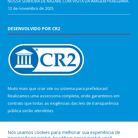
NOSSA SENHORA DE NAZARÉ COM VISITA DA IMAGEM PEREGRINA.
12 de novembro de 2025
DESENVOLVIDO POR CR2
Muito mais que
criar site
ou
sistema para prefeituras
!
Realizamos uma
assessoria
completa, onde garantimos em
contrato que todas as exigências das
leis de transparência
pública
serão atendidas.
Conheça o
PNTP
e o
Radar da Transparência Pública
Nós usamos cookies para melhorar sua experiência de
navegação no portal. Ao utilizar nosso portal, você