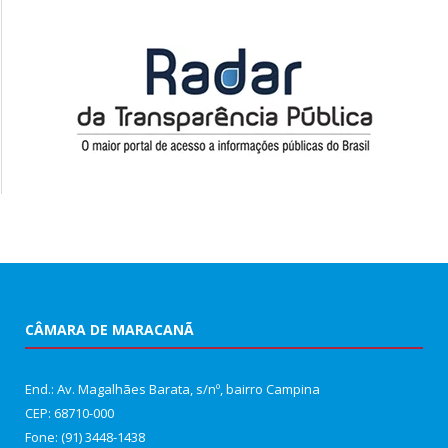
CÂMARA DE MARACANÃ
End.: Av. Magalhães Barata, s/nº, bairro Campina
CEP: 68710-000
Fone: (91) 3448-1438