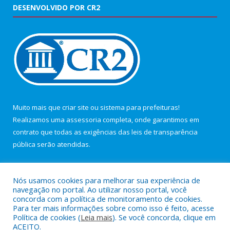
DESENVOLVIDO POR CR2
Muito mais que
criar site
ou
sistema para prefeituras
!
Realizamos uma
assessoria
completa, onde garantimos em
contrato que todas as exigências das
leis de transparência
pública
serão atendidas.
Conheça o
PNTP
e o
Radar da Transparência Pública
Nós usamos cookies para melhorar sua experiência de
navegação no portal. Ao utilizar nosso portal, você
concorda com a política de monitoramento de cookies.
Para ter mais informações sobre como isso é feito, acesse
Política de cookies (
Leia mais
). Se você concorda, clique em
Todos os direitos reservados a Câmara Municipal de Maracanã.
ACEITO.