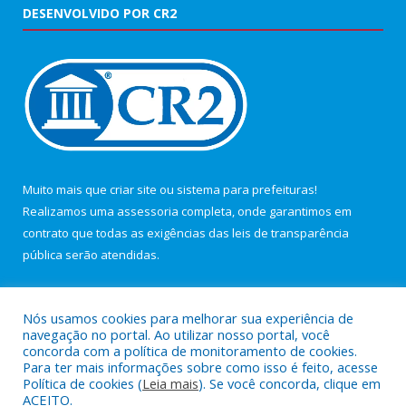
DESENVOLVIDO POR CR2
Muito mais que
criar site
ou
sistema para prefeituras
!
Realizamos uma
assessoria
completa, onde garantimos em
contrato que todas as exigências das
leis de transparência
pública
serão atendidas.
Conheça o
PNTP
e o
Radar da Transparência Pública
Nós usamos cookies para melhorar sua experiência de
navegação no portal. Ao utilizar nosso portal, você
concorda com a política de monitoramento de cookies.
Para ter mais informações sobre como isso é feito, acesse
Política de cookies (
Leia mais
). Se você concorda, clique em
Todos os direitos reservados a Câmara Municipal de Maracanã.
ACEITO.