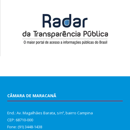
CÂMARA DE MARACANÃ
End.: Av. Magalhães Barata, s/nº, bairro Campina
CEP: 68710-000
Fone: (91) 3448-1438