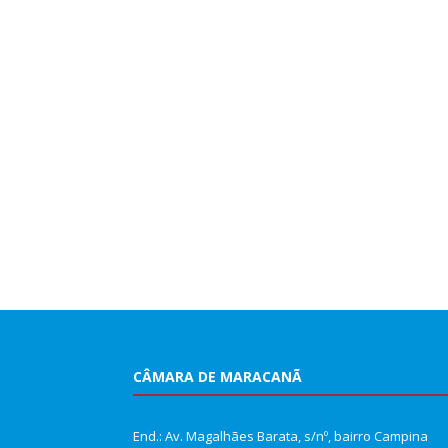
CÂMARA DE MARACANÃ
End.: Av. Magalhães Barata, s/nº, bairro Campina