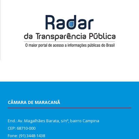
CÂMARA DE MARACANÃ
End.: Av. Magalhães Barata, s/nº, bairro Campina
CEP: 68710-000
Fone: (91) 3448-1438