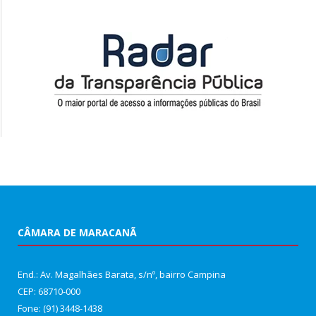
CÂMARA DE MARACANÃ
End.: Av. Magalhães Barata, s/nº, bairro Campina
CEP: 68710-000
Fone: (91) 3448-1438