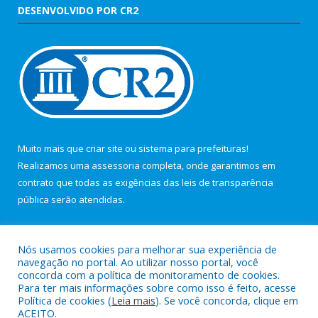
DESENVOLVIDO POR CR2
Muito mais que
criar site
ou
sistema para prefeituras
!
Realizamos uma
assessoria
completa, onde garantimos em
contrato que todas as exigências das
leis de transparência
pública
serão atendidas.
Conheça o
PNTP
e o
Radar da Transparência Pública
Nós usamos cookies para melhorar sua experiência de
navegação no portal. Ao utilizar nosso portal, você
concorda com a política de monitoramento de cookies.
Para ter mais informações sobre como isso é feito, acesse
Política de cookies (
Leia mais
). Se você concorda, clique em
Todos os direitos reservados a Câmara Municipal de Maracanã.
ACEITO.