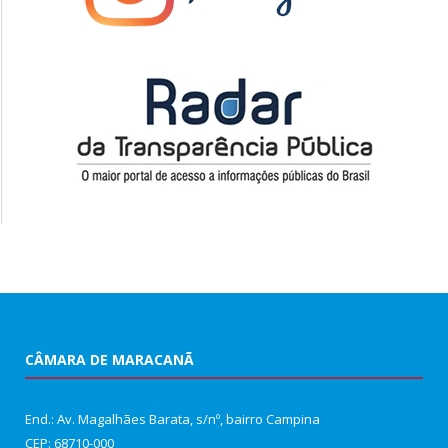
CÂMARA DE MARACANÃ
End.: Av. Magalhães Barata, s/nº, bairro Campina
CEP: 68710-000