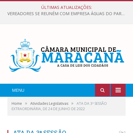
ÚLTIMAS ATUALIZAÇÕES:
VEREADORES SE REUNÉM COM EMPRESA ÁGUAS DO PARÁ, PARA APRESENTAR REIVINDICAÇÕES E MELHORIAS NA QUALIDADE DOS SERVIÇOS OFERECIDOS Á POPULAÇÃO.
MENU
»
»
Home
Atividades Legislativas
ATA DA 3ª SESSÃO
EXTRAORDINÁRIA, DE 24 DE JUNHO DE 2022
ATA DA 3ª SESSÃO
0