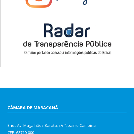
CÂMARA DE MARACANÃ
End.: Av. Magalhães Barata, s/nº, bairro Campina
CEP: 68710-000