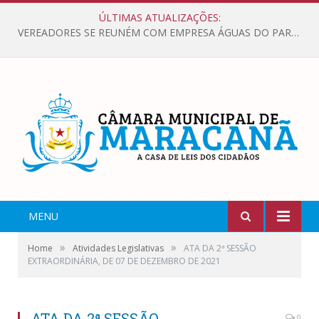
ÚLTIMAS ATUALIZAÇÕES:
VEREADORES SE REUNÉM COM EMPRESA ÁGUAS DO PARÁ, PARA APRESENTAR REIVINDICAÇÕES E MELHORIAS NA QUALIDADE DOS SERVIÇOS OFERECIDOS Á POPULAÇÃO.
MENU
»
»
Home
Atividades Legislativas
ATA DA 2ª SESSÃO
EXTRAORDINÁRIA, DE 07 DE DEZEMBRO DE 2021
ATA DA 2ª SESSÃO
0