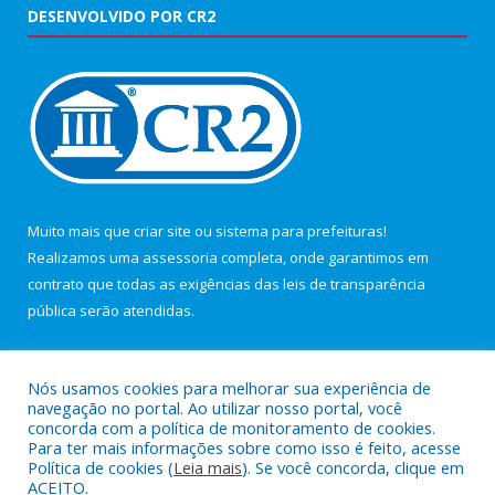
DESENVOLVIDO POR CR2
Muito mais que
criar site
ou
sistema para prefeituras
!
Realizamos uma
assessoria
completa, onde garantimos em
contrato que todas as exigências das
leis de transparência
pública
serão atendidas.
Conheça o
PNTP
e o
Radar da Transparência Pública
Nós usamos cookies para melhorar sua experiência de
navegação no portal. Ao utilizar nosso portal, você
concorda com a política de monitoramento de cookies.
Para ter mais informações sobre como isso é feito, acesse
Política de cookies (
Leia mais
). Se você concorda, clique em
Todos os direitos reservados a Câmara Municipal de Maracanã.
ACEITO.