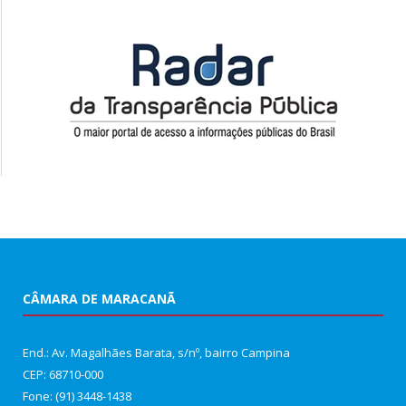
CÂMARA DE MARACANÃ
End.: Av. Magalhães Barata, s/nº, bairro Campina
CEP: 68710-000
Fone: (91) 3448-1438