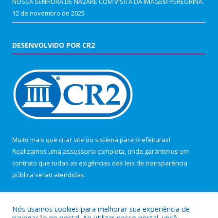
NOSSA SENHORA DE NAZARÉ COM VISITA DA IMAGEM PEREGRINA.
12 de novembro de 2025
DESENVOLVIDO POR CR2
Muito mais que
criar site
ou
sistema para prefeituras
!
Realizamos uma
assessoria
completa, onde garantimos em
contrato que todas as exigências das
leis de transparência
pública
serão atendidas.
Conheça o
PNTP
e o
Radar da Transparência Pública
Nós usamos cookies para melhorar sua experiência de
navegação no portal. Ao utilizar nosso portal, você