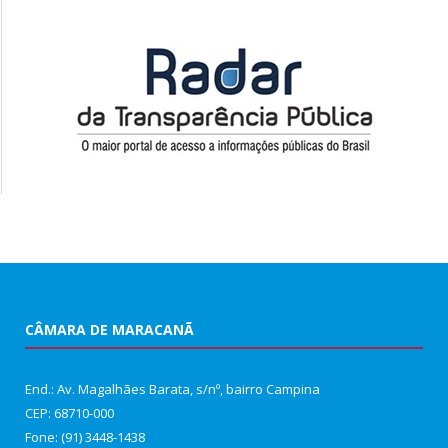
CÂMARA DE MARACANÃ
End.: Av. Magalhães Barata, s/nº, bairro Campina
CEP: 68710-000
Fone: (91) 3448-1438