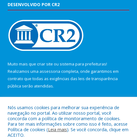
DESENVOLVIDO POR CR2
Muito mais que
criar site
ou
sistema para prefeituras
!
Realizamos uma
assessoria
completa, onde garantimos em
contrato que todas as exigências das
leis de transparência
pública
serão atendidas.
Conheça o
PNTP
e o
Radar da Transparência Pública
Nós usamos cookies para melhorar sua experiência de
navegação no portal. Ao utilizar nosso portal, você
concorda com a política de monitoramento de cookies.
Para ter mais informações sobre como isso é feito, acesse
Política de cookies (
Leia mais
). Se você concorda, clique em
Todos os direitos reservados a Câmara Municipal de Maracanã.
ACEITO.