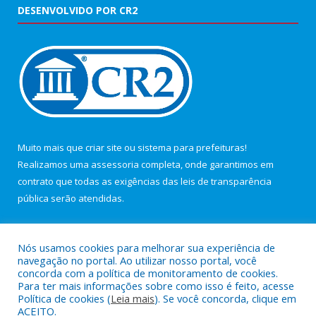
DESENVOLVIDO POR CR2
Muito mais que
criar site
ou
sistema para prefeituras
!
Realizamos uma
assessoria
completa, onde garantimos em
contrato que todas as exigências das
leis de transparência
pública
serão atendidas.
Conheça o
PNTP
e o
Radar da Transparência Pública
Nós usamos cookies para melhorar sua experiência de
navegação no portal. Ao utilizar nosso portal, você
concorda com a política de monitoramento de cookies.
Para ter mais informações sobre como isso é feito, acesse
Política de cookies (
Leia mais
). Se você concorda, clique em
Todos os direitos reservados a Câmara Municipal de Maracanã.
ACEITO.