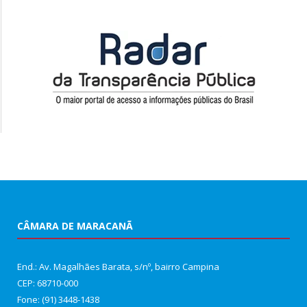
CÂMARA DE MARACANÃ
End.: Av. Magalhães Barata, s/nº, bairro Campina
CEP: 68710-000
Fone: (91) 3448-1438