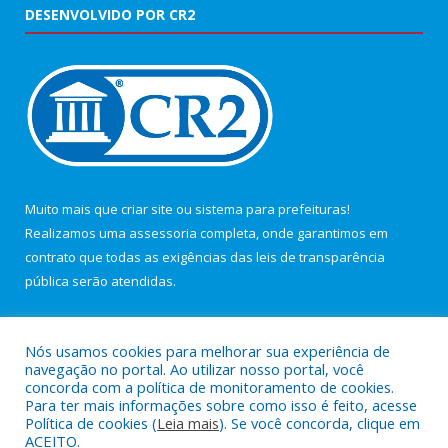
DESENVOLVIDO POR CR2
Muito mais que
criar site
ou
sistema para prefeituras
!
Realizamos uma
assessoria
completa, onde garantimos em
contrato que todas as exigências das
leis de transparência
pública
serão atendidas.
Conheça o
PNTP
e o
Radar da Transparência Pública
Nós usamos cookies para melhorar sua experiência de
navegação no portal. Ao utilizar nosso portal, você
concorda com a política de monitoramento de cookies.
Para ter mais informações sobre como isso é feito, acesse
Política de cookies (
Leia mais
). Se você concorda, clique em
Todos os direitos reservados a Câmara Municipal de Maracanã.
ACEITO.