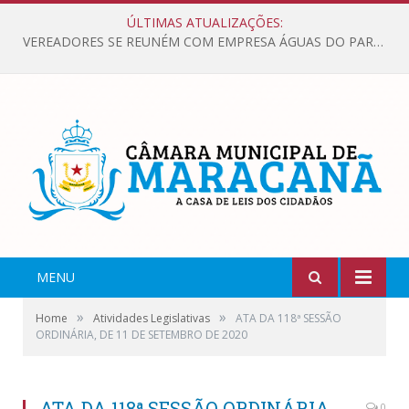
ÚLTIMAS ATUALIZAÇÕES:
VEREADORES SE REUNÉM COM EMPRESA ÁGUAS DO PARÁ, PARA APRESENTAR REIVINDICAÇÕES E MELHORIAS NA QUALIDADE DOS SERVIÇOS OFERECIDOS Á POPULAÇÃO.
MENU
»
»
Home
Atividades Legislativas
ATA DA 118ª SESSÃO
ORDINÁRIA, DE 11 DE SETEMBRO DE 2020
ATA DA 118ª SESSÃO ORDINÁRIA,
0