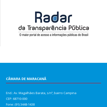
CÂMARA DE MARACANÃ
End.: Av. Magalhães Barata, s/nº, bairro Campina
CEP: 68710-000
Fone: (91) 3448-1438