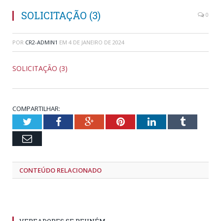
SOLICITAÇÃO (3)
0
POR
CR2-ADMIN1
EM
4 DE JANEIRO DE 2024
SOLICITAÇÃO (3)
COMPARTILHAR:
Twitter
Facebook
Google+
Pinterest
LinkedIn
Tumblr
Email
CONTEÚDO RELACIONADO