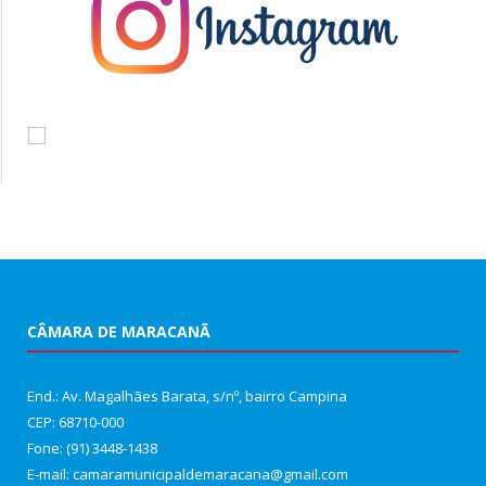
CÂMARA DE MARACANÃ
End.: Av. Magalhães Barata, s/nº, bairro Campina
CEP: 68710-000
Fone: (91) 3448-1438
E-mail: camaramunicipaldemaracana@gmail.com