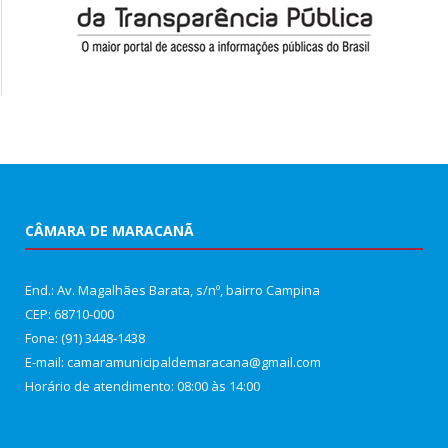
CÂMARA DE MARACANÃ
End.: Av. Magalhães Barata, s/nº, bairro Campina
CEP: 68710-000
Fone: (91) 3448-1438
E-mail: camaramunicipaldemaracana@gmail.com
Horário de atendimento: 08:00 às 14:00