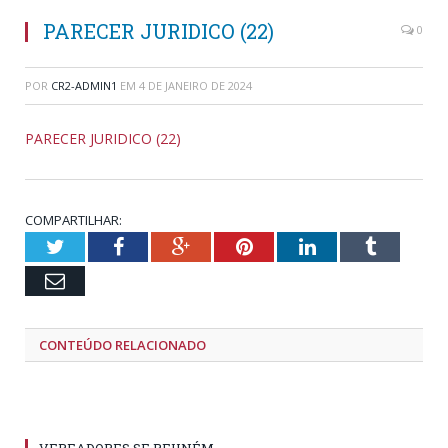
PARECER JURIDICO (22)
0
POR
CR2-ADMIN1
EM
4 DE JANEIRO DE 2024
PARECER JURIDICO (22)
COMPARTILHAR:
Twitter
Facebook
Google+
Pinterest
LinkedIn
Tumblr
Email
CONTEÚDO RELACIONADO