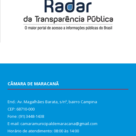
CÂMARA DE MARACANÃ
End.: Av. Magalhães Barata, s/nº, bairro Campina
CEP: 68710-000
Fone: (91) 3448-1438
E-mail: camaramunicipaldemaracana@gmail.com
Horário de atendimento: 08:00 às 14:00