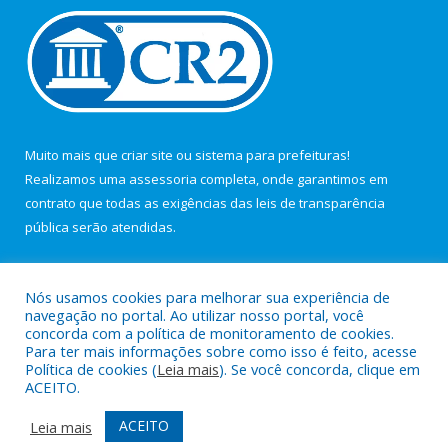
Muito mais que
criar site
ou
sistema para prefeituras
!
Realizamos uma
assessoria
completa, onde garantimos em
contrato que todas as exigências das
leis de transparência
pública
serão atendidas.
Conheça o
PNTP
e o
Radar da Transparência Pública
Nós usamos cookies para melhorar sua experiência de
navegação no portal. Ao utilizar nosso portal, você
concorda com a política de monitoramento de cookies.
Para ter mais informações sobre como isso é feito, acesse
Política de cookies (
Leia mais
). Se você concorda, clique em
Todos os direitos reservados a Câmara Municipal de Maracanã.
ACEITO.
Mapa do Site
Acessar Área Administrativa
ACEITO
Leia mais
Acessar Webmail