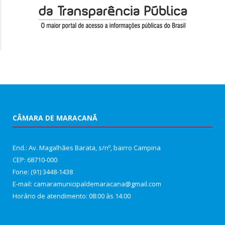
CÂMARA DE MARACANÃ
End.: Av. Magalhães Barata, s/nº, bairro Campina
CEP: 68710-000
Fone: (91) 3448-1438
E-mail: camaramunicipaldemaracana@gmail.com
Horário de atendimento: 08:00 às 14:00