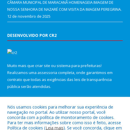
CÂMARA MUNICIPAL DE MARACANÃ HOMENAGEIA IMAGEM DE
NOSSA SENHORA DE NAZARÉ COM VISITA DA IMAGEM PEREGRINA.
12 de novembro de 2025
DESENVOLVIDO POR CR2
Muito mais que
criar site
ou
sistema para prefeituras
!
Realizamos uma
assessoria
completa, onde garantimos em
contrato que todas as exigências das
leis de transparência
pública
serão atendidas.
Conheça o
PNTP
e o
Radar da Transparência Pública
Nós usamos cookies para melhorar sua experiência de
navegação no portal. Ao utilizar nosso portal, você
concorda com a política de monitoramento de cookies.
Para ter mais informações sobre como isso é feito, acesse
Política de cookies (
Leia mais
). Se você concorda, clique em
Todos os direitos reservados a Câmara Municipal de Maracanã.