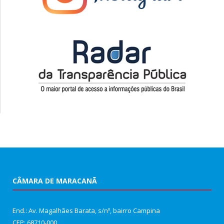
CÂMARA DE MARACANÃ
End.: Av. Magalhães Barata, s/nº, bairro Campina
CEP: 68710-000