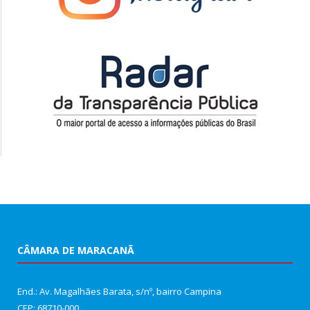
CÂMARA DE MARACANÃ
End.: Av. Magalhães Barata, s/nº, bairro Campina
CEP: 68710-000