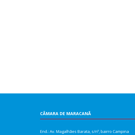
CÂMARA DE MARACANÃ
End.: Av. Magalhães Barata, s/nº, bairro Campina