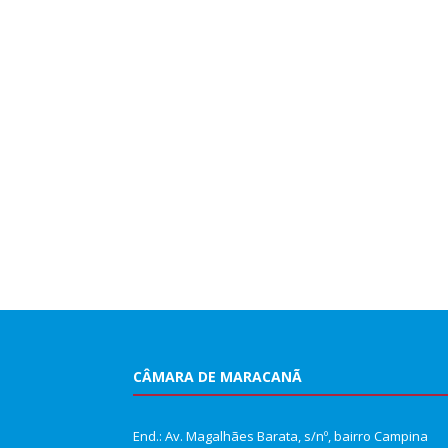
CÂMARA DE MARACANÃ
End.: Av. Magalhães Barata, s/nº, bairro Campina