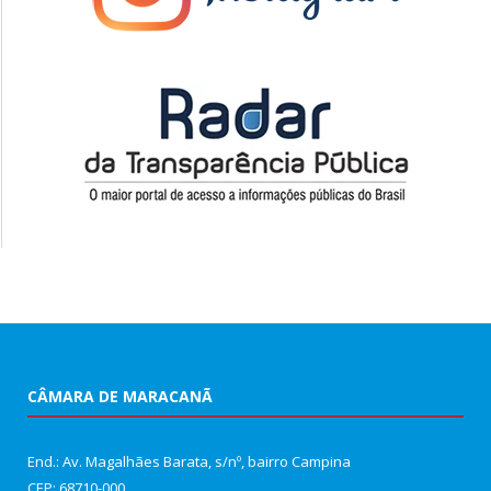
CÂMARA DE MARACANÃ
End.: Av. Magalhães Barata, s/nº, bairro Campina
CEP: 68710-000