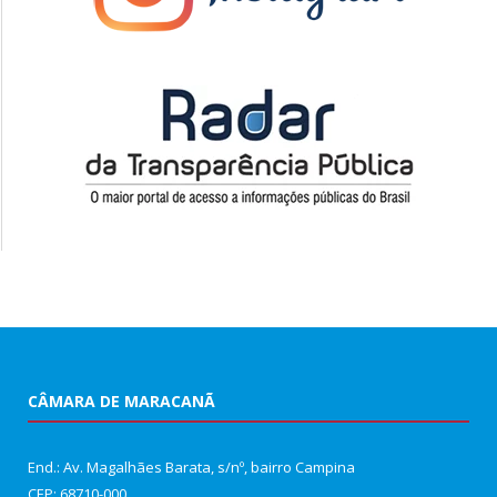
CÂMARA DE MARACANÃ
End.: Av. Magalhães Barata, s/nº, bairro Campina
CEP: 68710-000