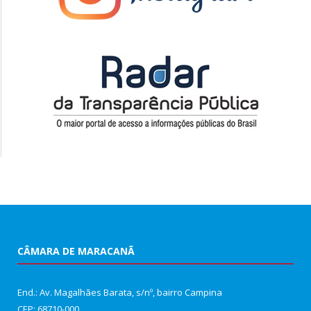
CÂMARA DE MARACANÃ
End.: Av. Magalhães Barata, s/nº, bairro Campina
CEP: 68710-000