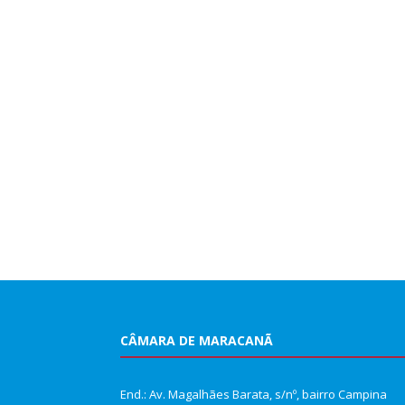
CÂMARA DE MARACANÃ
End.: Av. Magalhães Barata, s/nº, bairro Campina