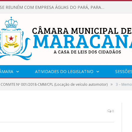
VEREADORES SE REUNÉM COM EMPRESA ÁGUAS DO PARÁ, PARA APRESENTAR REIVINDICAÇÕES E MELHORIAS NA QUALIDADE DOS SERVIÇOS OFERECIDOS Á POPULAÇÃO.
CÂMARA
ATIVIDADES DO LEGISLATIVO
SESSÕE
»
CONVITE Nº 001/2018-CMM/CPL (Locação de veículo automotor)
3 – Memo
0