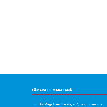
CÂMARA DE MARACANÃ
End.: Av. Magalhães Barata, s/nº, bairro Campina