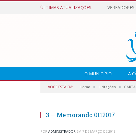
ÚLTIMAS ATUALIZAÇÕES:
O MUNICÍPIO
A 
»
»
VOCÊ ESTÁ EM:
Home
Licitações
CARTA 
3 – Memorando 0112017
POR
ADMINISTRADOR
EM
7 DE MARÇO DE 2018