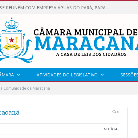
VEREADORES SE REUNÉM COM EMPRESA ÁGUAS DO PARÁ, PARA APRESENTAR REIVINDICAÇÕES E MELHORIAS NA QUALIDADE DOS SERVIÇOS OFERECIDOS Á POPULAÇÃO.
CÂMARA
ATIVIDADES DO LEGISLATIVO
SESSÕE
 na Comunidade de Maracanã
racanã
0
NOTÍCIAS