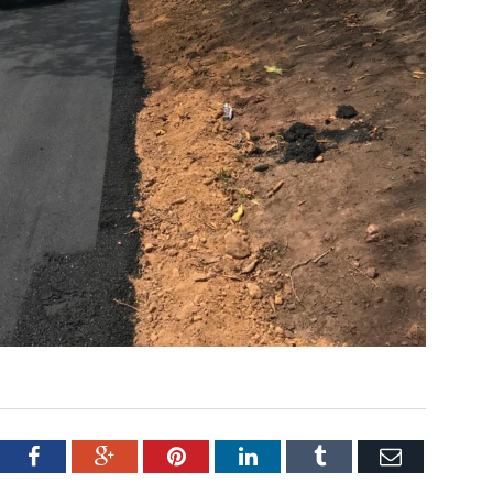
tter
Facebook
Google+
Pinterest
LinkedIn
Tumblr
Email