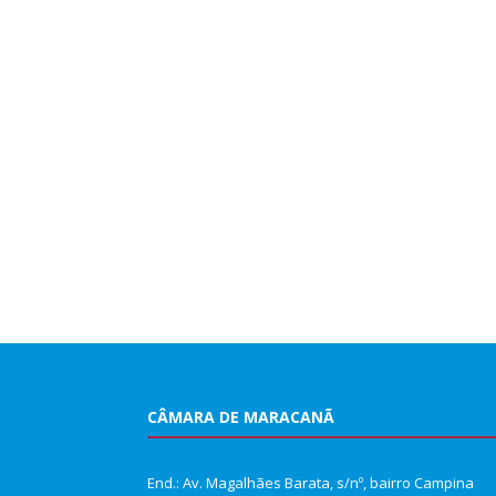
CÂMARA DE MARACANÃ
End.: Av. Magalhães Barata, s/nº, bairro Campina