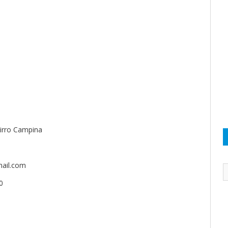
airro Campina
ail.com
0