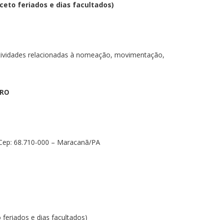
xceto feriados e dias facultados)
a atividades relacionadas à nomeação, movimentação,
IRO
– Cep: 68.710-000 – Maracanã/PA
 feriados e dias facultados)