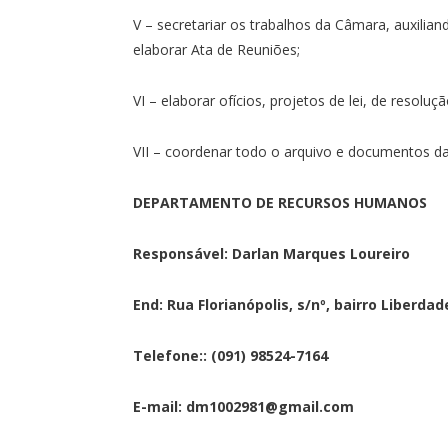
V – secretariar os trabalhos da Câmara, auxilia
elaborar Ata de Reuniões;
VI – elaborar ofícios, projetos de lei, de resoluç
VII – coordenar todo o arquivo e documentos d
DEPARTAMENTO DE RECURSOS HUMANOS
Responsável: Darlan Marques Loureiro
End: Rua Florianópolis, s/nº, bairro Liberda
Telefone:: (091) 98524-7164
E-mail: dm1002981@gmail.com