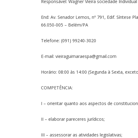
Responsável: Wagner Vieira sociedade Individual
End: Av. Senador Lemos, nº 791, Edif. Síntese Pl
66.050-005 – Belém/PA
Telefone: (091) 99240-3020
E-mail: vieiraguimaraespa@gmail.com
Horário: 08:00 às 14:00 (Segunda à Sexta, exceto
COMPETÊNCIA:
I – orientar quanto aos aspectos de constitucion
II – elaborar pareceres jurídicos;
III – assessorar as atividades legislativas;