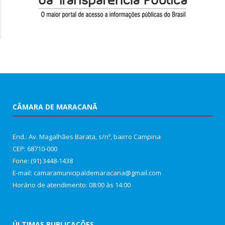
CÂMARA DE MARACANÃ
End.: Av. Magalhães Barata, s/nº, bairro Campina
CEP: 68710-000
Fone: (91) 3448-1438
E-mail: camaramunicipaldemaracana@gmail.com
Horário de atendimento: 08:00 às 14:00
ÚLTIMAS PUBLICAÇÕES