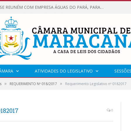
VEREADORES SE REUNÉM COM EMPRESA ÁGUAS DO PARÁ, PARA APRESENTAR REIVINDICAÇÕES E MELHORIAS NA QUALIDADE DOS SERVIÇOS OFERECIDOS Á POPULAÇÃO.
CÂMARA
ATIVIDADES DO LEGISLATIVO
SESSÕE
»
»
s
REQUERIMENTO Nº 018/2017
Requerimento Legislativo nº 0182017
0182017
0