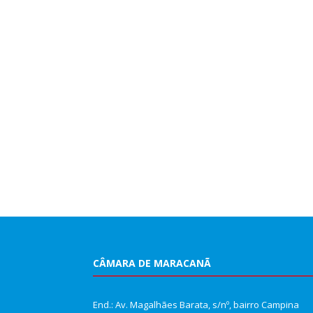
CÂMARA DE MARACANÃ
End.: Av. Magalhães Barata, s/nº, bairro Campina