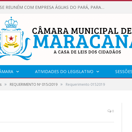
VEREADORES SE REUNÉM COM EMPRESA ÁGUAS DO PARÁ, PARA APRESENTAR REIVINDICAÇÕES E MELHORIAS NA QUALIDADE DOS SERVIÇOS OFERECIDOS Á POPULAÇÃO.
CÂMARA
ATIVIDADES DO LEGISLATIVO
SESSÕE
»
»
s
REQUERIMENTO Nº 015/2019
Requerimento 0152019
0