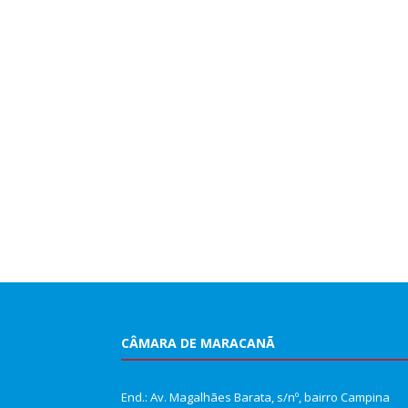
CÂMARA DE MARACANÃ
End.: Av. Magalhães Barata, s/nº, bairro Campina