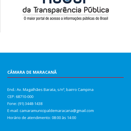
CÂMARA DE MARACANÃ
End.: Av. Magalhães Barata, s/nº, bairro Campina
CEP: 68710-000
Fone: (91) 3448-1438
E-mail: camaramunicipaldemaracana@gmail.com
Horário de atendimento: 08:00 às 14:00