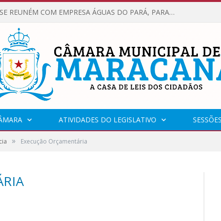
VEREADORES SE REUNÉM COM EMPRESA ÁGUAS DO PARÁ, PARA APRESENTAR REIVINDICAÇÕES E MELHORIAS NA QUALIDADE DOS SERVIÇOS OFERECIDOS Á POPULAÇÃO.
CÂMARA
ATIVIDADES DO LEGISLATIVO
SESSÕE
»
cia
Execução Orçamentária
RIA