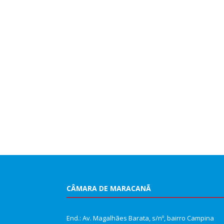
CÂMARA DE MARACANÃ
End.: Av. Magalhães Barata, s/nº, bairro Campina