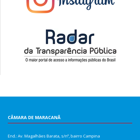
CÂMARA DE MARACANÃ
End.: Av. Magalhães Barata, s/nº, bairro Campina